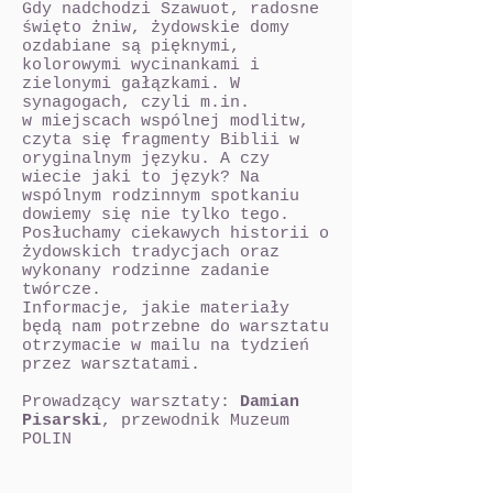
Gdy nadchodzi Szawuot, radosne
święto żniw, żydowskie domy
ozdabiane są pięknymi,
kolorowymi wycinankami i
zielonymi gałązkami. W
synagogach, czyli m.in.
w miejscach wspólnej modlitw,
czyta się fragmenty Biblii w
oryginalnym języku. A czy
wiecie jaki to język? Na
wspólnym rodzinnym spotkaniu
dowiemy się nie tylko tego.
Posłuchamy ciekawych historii o
żydowskich tradycjach oraz
wykonany rodzinne zadanie
twórcze.
Informacje, jakie materiały
będą nam potrzebne do warsztatu
otrzymacie w mailu na tydzień
przez warsztatami.
Prowadzący warsztaty:
Damian
Pisarski
, przewodnik Muzeum
POLIN